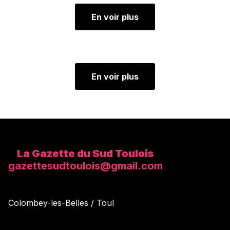
La Gazette du Sud Toulois
gazettesudtoulois@gmail.com
Colombey-les-Belles / Toul